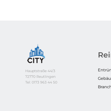
Re
Entrü
Hauptstraße 44/3
72770 Reutlingen
Gebäu
Tel: 0173 963 44 50
Branc