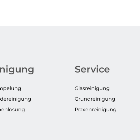
inigung
Service
mpelung
Glasreinigung
dereinigung
Grundreinigung
henlösung
Praxenreinigung